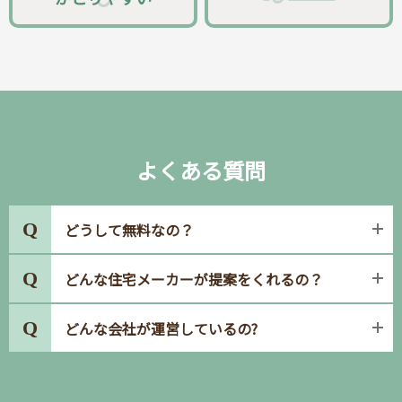
よくある質問
Q
どうして無料なの？
住宅メーカーから広告料をいただいて運営しているため、お客
Q
どんな住宅メーカーが提案をくれるの？
様のご利用は完全無料でサービスを提供しています。お客様が
住宅メーカーとご契約された際にも、タウンライフ家づくりの
厳格な国家基準をクリアした住宅メーカーのみと提携しており
Q
どんな会社が運営しているの?
利用料を加算することは一切ございません。安心してご利用く
ます。また、どの会社から提案をもらうかはお客様ご自身で選
ださい。
択いただけるため、希望していない会社から連絡が来ることは
運営会社であるタウンライフ株式会社は、不動産関連の複数の
ございません。
サイトを14年以上運営している企業です。サービス全体では累