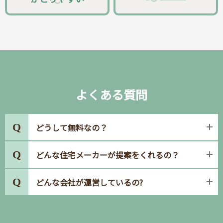
よくある質問
Q
どうして無料なの？
住宅メーカーから広告料をいただいて運営しているため、お客
Q
どんな住宅メーカーが提案をくれるの？
様のご利用は完全無料でサービスを提供しています。お客様が
住宅メーカーとご契約された際にも、タウンライフ家づくりの
厳格な国家基準をクリアした住宅メーカーのみと提携しており
Q
どんな会社が運営しているの?
利用料を加算することは一切ございません。安心してご利用く
ます。また、どの会社から提案をもらうかはお客様ご自身で選
ださい。
択いただけるため、希望していない会社から連絡が来ることは
運営会社であるタウンライフ株式会社は、不動産関連の複数の
ございません。
サイトを14年以上運営している企業です。サービス全体では累