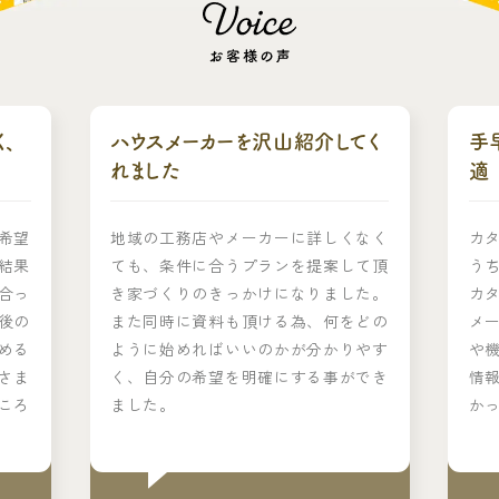
、
ハウスメーカーを沢山紹介してく
手
れました
適
希望
地域の工務店やメーカーに詳しくなく
カ
結果
ても、条件に合うプランを提案して頂
う
合っ
き家づくりのきっかけになりました。
カ
後の
また同時に資料も頂ける為、何をどの
メ
める
ように始めればいいのかが分かりやす
や
さま
く、自分の希望を明確にする事ができ
情
ころ
ました。
か