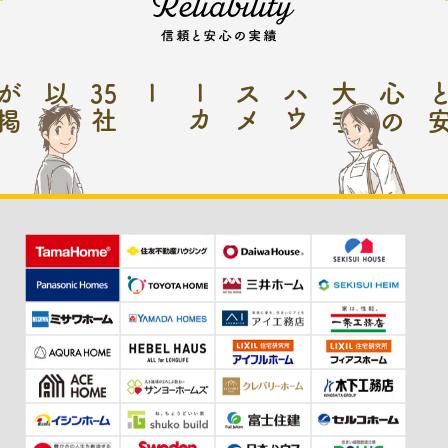
以
が
35
ー
ハ
ウ
ス
メ
ー
カ
大手
心
の
社
上
掲