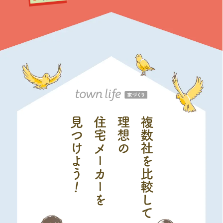
見つ
住宅メーカーを
理想の
複数社を比較して
け
よう
！