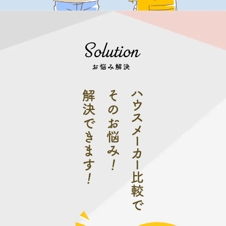
ハウスメーカー
解決で
そのお悩
きます
み
！
！
比較で