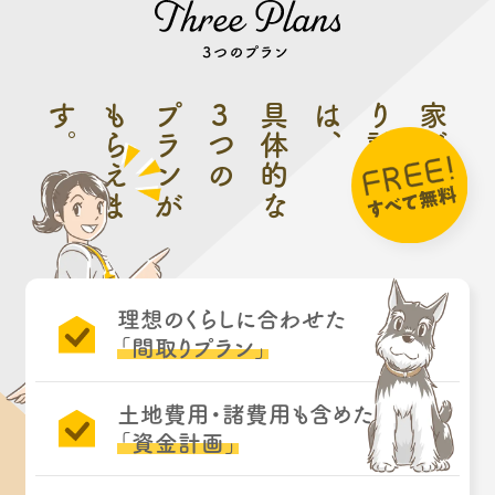
す
。
も
プランが
3
具体的な
は
、
り
家づ
つの
ら
え
ま
計
画
書
く
理想のくらしに合わせた
「間取りプラン」
土地費用・諸費用も含めた
「資金計画」