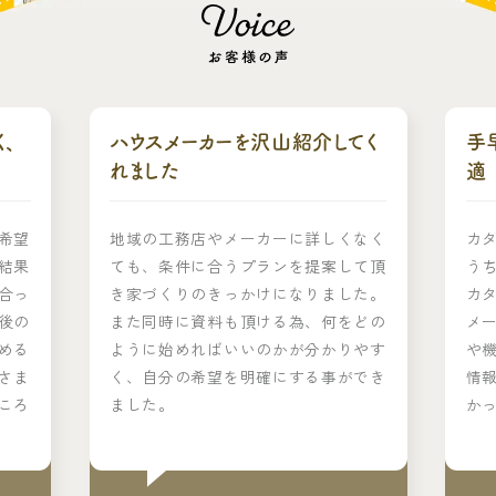
、
ハウスメーカーを沢山紹介してく
手
れました
適
希望
地域の工務店やメーカーに詳しくなく
カ
結果
ても、条件に合うプランを提案して頂
う
合っ
き家づくりのきっかけになりました。
カ
後の
また同時に資料も頂ける為、何をどの
メ
める
ように始めればいいのかが分かりやす
や
さま
く、自分の希望を明確にする事ができ
情
ころ
ました。
か