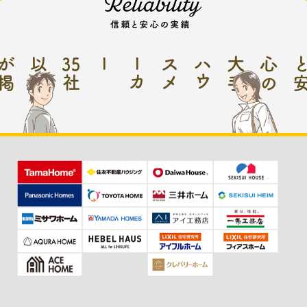
以
が
35
ー
ハ
ウ
ス
メ
ー
カ
大手
心
の
社
上
掲