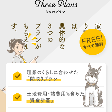
す
。
も
プランが
3
具体的な
は
、
り
家づ
つの
ら
え
ま
計
画
書
く
理想のくらしに合わせた
「間取りプラン」
土地費用・諸費用も含めた
「資金計画」