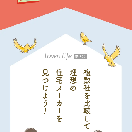
見つ
住宅メーカーを
理想の
複数社を比較して
け
よう
！