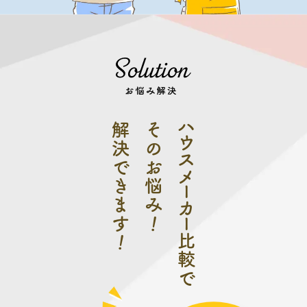
ハウスメーカー
解決で
そのお悩
きます
み
！
！
比較で