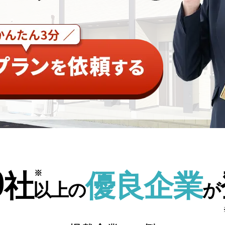
0
社
優良企業
以上の
が