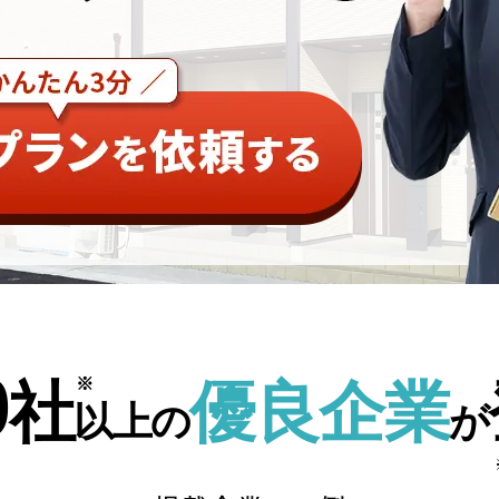
0
社
優良企業
以上の
が