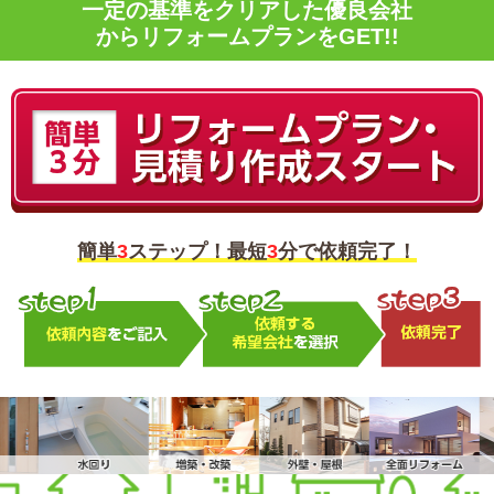
一定の基準をクリアした優良会社
からリフォームプランをGET!!
簡単
3
ステップ！最短
3
分で依頼完了！