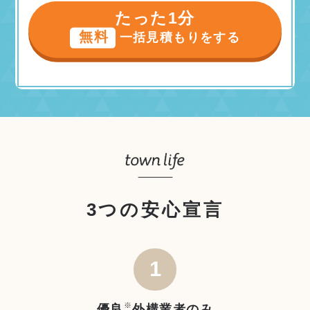
たった1分
無料
一括見積もりをする
3つの安心宣言
1
※
優良
外構業者のみ