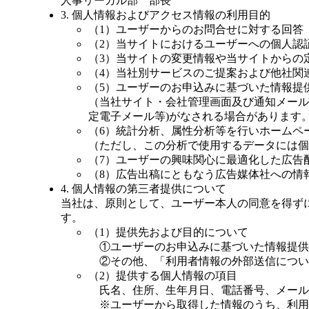
人事リーガル部 部長
3. 個人情報およびアクセス情報の利用目的
（1）ユーザーからのお問合せに対する回答
（2）当サイトにおけるユーザーへの個人認
（3）当サイトの変更情報や当サイトからの
（4）当社別サービスのご提案および他社関
（5）ユーザーのお申込みに基づいた情報提
（当社サイト・会社管理画面及び通知メール
定電子メール等)がなされる場合があります
（6）統計分析、属性分析等を行いホームペ
（ただし、この分析で使用するデータには個
（7）ユーザーの興味関心に最適化した広告
（8）広告出稿にともなう広告媒体社への情
4. 個人情報の第三者提供について
当社は、原則として、ユーザー本人の同意を得ず
す。
（1）提供先および目的について
①ユーザーのお申込みに基づいた情報提供
②その他、「利用者情報の外部送信について」（https:/
（2）提供する個人情報の項目
氏名、住所、生年月日、電話番号、メール
※ユーザーから取得した情報のうち、利用