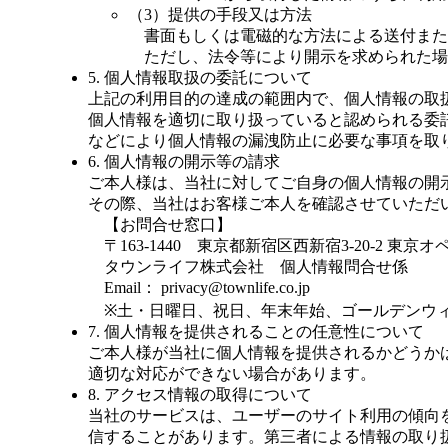
（3）提供の手段又は方法
書面もしくは電磁的な方法による送付また
ただし、法令等により開示を求められた場
5. 個人情報取扱の委託について
上記の利用目的の達成の範囲内で、個人情報の取
個人情報を適切に取り扱っていると認められる委
などにより個人情報の漏洩防止に必要な事項を取
6. 個人情報の開示等の請求
ご本人様は、当社に対してご自身の個人情報の開
その際、当社はお客様ご本人を確認させていただ
【お問合せ窓口】
〒163-1440 東京都新宿区西新宿3-20-2 東京
タウンライフ株式会社 個人情報問合せ係
Email： privacy@townlife.co.jp
※土・日曜日、祝日、年末年始、ゴールデンウィ
7. 個人情報を提供されることの任意性について
ご本人様が当社に個人情報を提供されるかどうか
適切な対応ができない場合があります。
8. アクセス情報の取得について
当社のサービスは、ユーザーのサイト利用の傾向
信することがあります。第三者による情報の取り