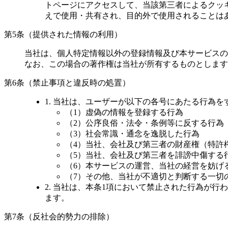
トページにアクセスして、当該第三者によるクッ
えで使用・共有され、目的外で使用されることは
第5条（提供された情報の利用）
当社は、個人特定情報以外の登録情報及び本サービスの
なお、この場合の著作権は当社が所有するものとします
第6条（禁止事項と違反時の処置）
1. 当社は、ユーザーが以下の各号にあたる行為
（1）虚偽の情報を登録する行為
（2）公序良俗・法令・条例等に反する行為
（3）社会常識・通念を逸脱した行為
（4）当社、会社及び第三者の財産権（特許
（5）当社、会社及び第三者を誹謗中傷する
（6）本サービスの運営、当社の経営を妨げ
（7）その他、当社が不適切と判断する一切
2. 当社は、本条1項において禁止された行為が
ます。
第7条（反社会的勢力の排除）