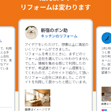
リフォームは変わります
新宿のポン助
キッチンのリフォーム
ム
アイデアをいただけて、想像以上に満足の
で、利用
1件1
いくリフォームができました。
伝える手
うと思
リフォームを考えたときに、まずどのリ
ーム会社
分の希
フォーム会社を選んでいいかわかりません
です。漠
ォーム
でした。情報を集める感じで利用したの
確なアド
た。自
ですが、希望通りのリフォーム提案をし
ていま
部分ま
てくれたので、このサイトで紹介して頂い
望通り
たリフォーム会社に決めました。このサ
イトを利用して良かったと感じています。
画像は
画像はイメージです